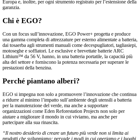
Europa e, inoltre, per ogni strumento registrato per l’estensione della
garanzia.
Chi è EGO?
Con un focus sull’innovazione, EGO Power+ progetta e produce
una gamma completa di attrezzature per esterno alimentate a batteria,
dai tosaerba agli strumenti manuali come decespugliatori, tagliasiepi,
motoseghe e soffiatori. Le esclusive e brevettate batterie ARC
Lithium™ da 56 V, hanno, in una batteria portatile, la capacità più
alta del settore e forniscono la potenza necessaria per superare le
prestazioni della benzina.
Perché piantano alberi?
EGO si impegna non solo a promuovere l’innovazione che continua
a ridurre al minimo l’impatto sull’ambiente degli utensili a batteria
per la manutenzione del verde, ma anche a supportare
organizzazioni come Eden Reforestation Projects non solo per
aiutare a migliorare il mondo in cui viviamo, ma anche per
partecipare alla sua rinascita.
“Il nostro desiderio di creare un futuro più verde non si limita ai
prodotti che sviluppiamo; pervade i modi in cui operiamo e i luoghi